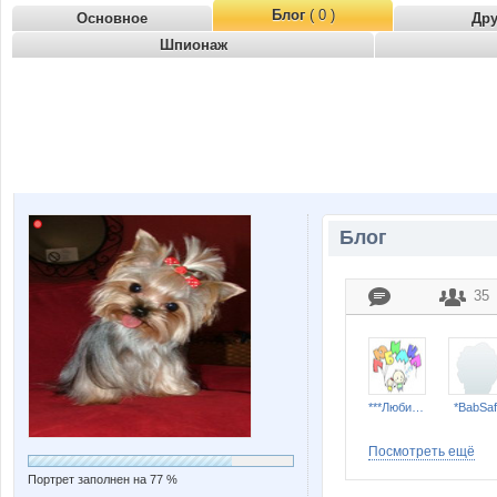
Блог
( 0 )
Основное
Др
Шпионаж
Блог
35
***Любимка***
*BabSaf
Посмотреть ещё
Портрет заполнен на 77 %