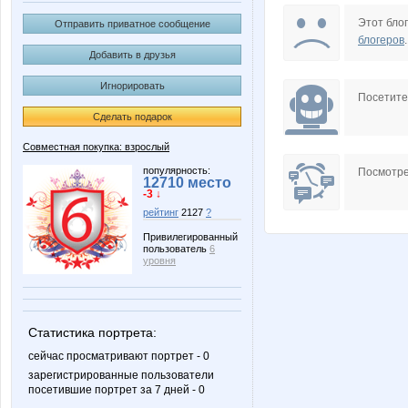
AANNUSHKA
AMARI
Этот блог
Отправить приватное сообщение
блогеров
.
Добавить в друзья
Игнорировать
Biyani
Cass
Посетит
Сделать подарок
Совместная покупка: взрослый
IrenM
IrinaKol
популярность:
Посмотре
12710 место
-3 ↓
рейтинг
2127
?
Привилегированный
пользователь
6
Ladyfirst
LanaN
уровня
Статистика портрета:
N@T@LK@
NASIK
сейчас просматривают портрет - 0
зарегистрированные пользователи
посетившие портрет за 7 дней - 0