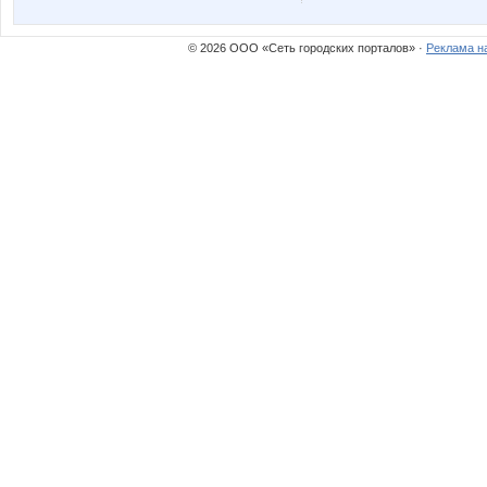
Noatel
Obere
© 2026 ООО «Сеть городских порталов» ·
Реклама н
SHERRIFF
Simens
UMaria
URR
anaida
androle
blandina
confess